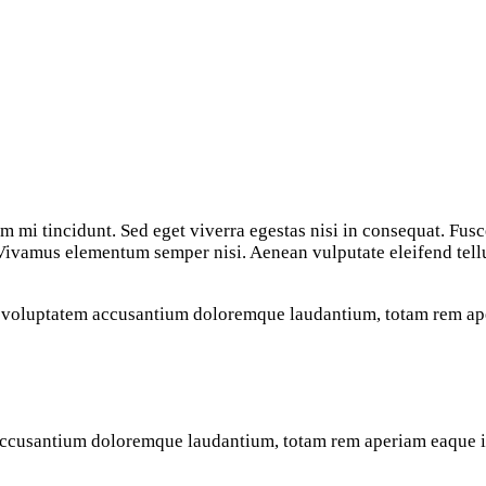
m mi tincidunt. Sed eget viverra egestas nisi in consequat. Fus
 Vivamus elementum semper nisi. Aenean vulputate eleifend tellus
sit voluptatem accusantium doloremque laudantium, totam rem aper
 accusantium doloremque laudantium, totam rem aperiam eaque ips